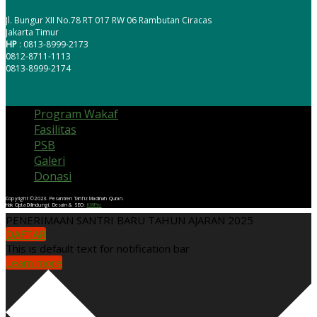
Jl. Bungur XII No.78 RT 017 RW 06 Rambutan Ciracas
Jakarta Timur
HP
: 0813-8999-2173
0812-8711-1113
0813-8999-2174
Program Wakaf
Fasilitas
PSB
Galeri
Donasi
Copyright ©2023. Pesantren Tahfiz Madinah Quran.
Hak Cipta Dilindungi. Desain & SEO:
KWPro
PENERIMAAN SANTRI BARU TAHUN AJARAN 2025
DAFTAR
This is default text for notification bar
Learn more