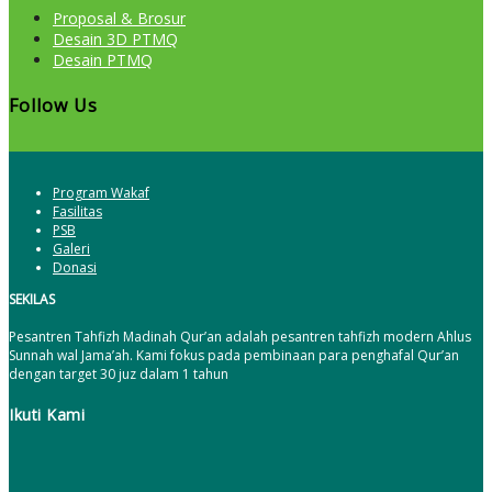
Proposal & Brosur
Desain 3D PTMQ
Desain PTMQ
Follow Us
Program Wakaf
Fasilitas
PSB
Galeri
Donasi
SEKILAS
Pesantren Tahfizh Madinah Qur’an adalah pesantren tahfizh modern Ahlus
Sunnah wal Jama’ah. Kami fokus pada pembinaan para penghafal Qur’an
dengan target 30 juz dalam 1 tahun
Ikuti Kami