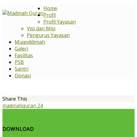
Home
Profil
Profil Yayasan
Visi dan Misi
Pengurus Yayasan
Muqoddimah
Galeri
Fasilitas
PSB
Santri
Donasi
Share This
madinahquran 24
DOWNLOAD