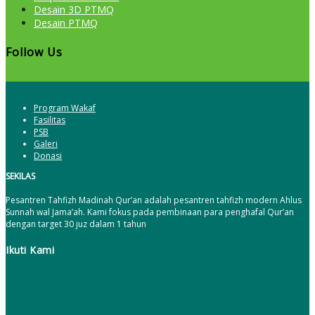
Desain 3D PTMQ
Desain PTMQ
Follow Us
Program Wakaf
Fasilitas
PSB
Galeri
Donasi
SEKILAS
Pesantren Tahfizh Madinah Qur’an adalah pesantren tahfizh modern Ahlus
Sunnah wal Jama’ah. Kami fokus pada pembinaan para penghafal Qur’an
dengan target 30 juz dalam 1 tahun
Ikuti Kami