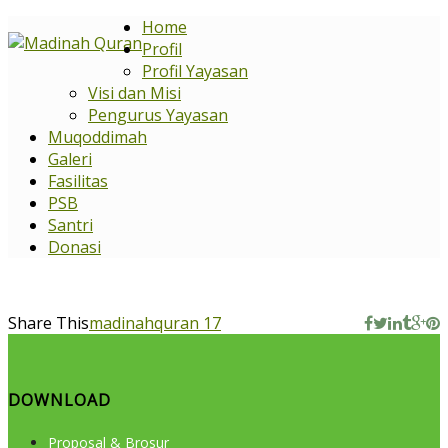
Home
Profil
Profil Yayasan
Visi dan Misi
Pengurus Yayasan
Muqoddimah
Galeri
Fasilitas
PSB
Santri
Donasi
Share This
madinahquran 17
DOWNLOAD
Proposal & Brosur