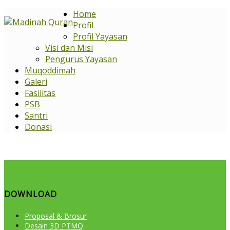
Home
Profil
Profil Yayasan
Visi dan Misi
Pengurus Yayasan
Muqoddimah
Galeri
Fasilitas
PSB
Santri
Donasi
DOWNLOAD
Proposal & Brosur
Desain 3D PTMQ