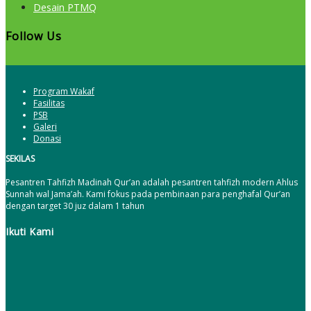
Desain PTMQ
Follow Us
Program Wakaf
Fasilitas
PSB
Galeri
Donasi
SEKILAS
Pesantren Tahfizh Madinah Qur’an adalah pesantren tahfizh modern Ahlus
Sunnah wal Jama’ah. Kami fokus pada pembinaan para penghafal Qur’an
dengan target 30 juz dalam 1 tahun
Ikuti Kami