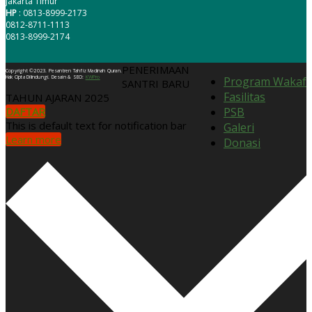
Jakarta Timur
HP
: 0813-8999-2173
0812-8711-1113
0813-8999-2174
PENERIMAAN
Copyright ©2023. Pesantren Tahfiz Madinah Quran.
Hak Cipta Dilindungi. Desain & SEO:
KWPro
Program Wakaf
SANTRI BARU
Fasilitas
TAHUN AJARAN 2025
DAFTAR
PSB
This is default text for notification bar
Galeri
Learn more
Donasi