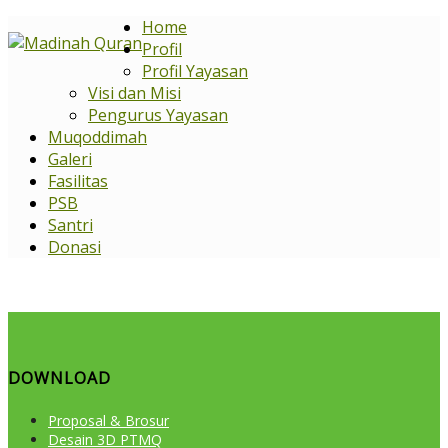
Home
Profil
Profil Yayasan
Visi dan Misi
Pengurus Yayasan
Muqoddimah
Galeri
Fasilitas
PSB
Santri
Donasi
DOWNLOAD
Proposal & Brosur
Desain 3D PTMQ