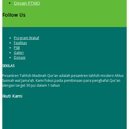
Desain PTMQ
Follow Us
Program Wakaf
Fasilitas
PSB
Galeri
Donasi
SEKILAS
Pesantren Tahfizh Madinah Qur’an adalah pesantren tahfizh modern Ahlus
Sunnah wal Jama’ah. Kami fokus pada pembinaan para penghafal Qur’an
dengan target 30 juz dalam 1 tahun
Ikuti Kami