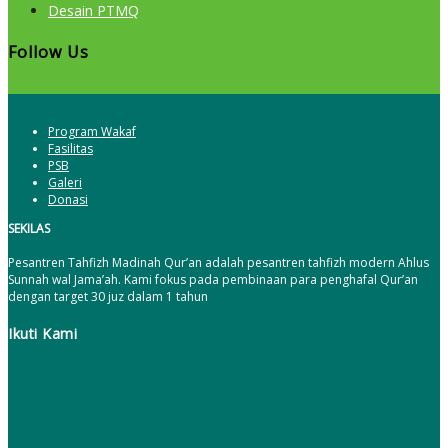
Desain PTMQ
Follow Us
Program Wakaf
Fasilitas
PSB
Galeri
Donasi
SEKILAS
Pesantren Tahfizh Madinah Qur’an adalah pesantren tahfizh modern Ahlus
Sunnah wal Jama’ah. Kami fokus pada pembinaan para penghafal Qur’an
dengan target 30 juz dalam 1 tahun
Ikuti Kami