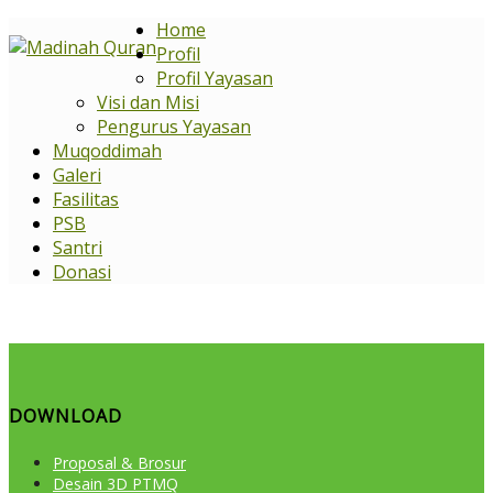
Home
Profil
Profil Yayasan
Visi dan Misi
Pengurus Yayasan
Muqoddimah
Galeri
Fasilitas
PSB
Santri
Donasi
DOWNLOAD
Proposal & Brosur
Desain 3D PTMQ