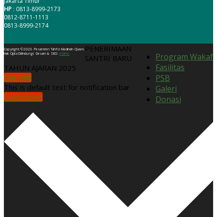
Jakarta Timur
HP
: 0813-8999-2173
0812-8711-1113
0813-8999-2174
PENERIMAAN
Copyright ©2023. Pesantren Tahfiz Madinah Quran.
Hak Cipta Dilindungi. Desain & SEO:
KWPro
Program Wakaf
SANTRI BARU
Fasilitas
TAHUN AJARAN 2025
DAFTAR
PSB
This is default text for notification bar
Galeri
Learn more
Donasi