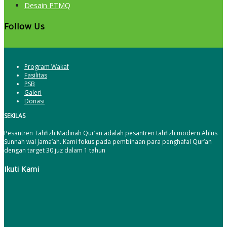
Desain PTMQ
Follow Us
Program Wakaf
Fasilitas
PSB
Galeri
Donasi
SEKILAS
Pesantren Tahfizh Madinah Qur’an adalah pesantren tahfizh modern Ahlus
Sunnah wal Jama’ah. Kami fokus pada pembinaan para penghafal Qur’an
dengan target 30 juz dalam 1 tahun
Ikuti Kami