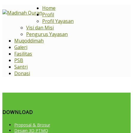
Home
Profil
Profil Yayasan
Visi dan Misi
Pengurus Yayasan
Muqoddimah
Galeri
Fasilitas
PSB
Santri
Donasi
DOWNLOAD
Proposal & Brosur
Desain 3D PTMQ