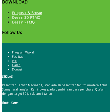
DOWNLOAD
Proposal & Brosur
Desain 3D PTMQ
Desain PTMQ
Follow Us
Program Wakaf
Fasilitas
PSB
Galeri
Donasi
SEKILAS
Pesantren Tahfizh Madinah Qur’an adalah pesantren tahfizh modern Ahlus
Sunnah wal Jama’ah. Kami fokus pada pembinaan para penghafal Qur’an
dengan target 30 juz dalam 1 tahun
Ikuti Kami