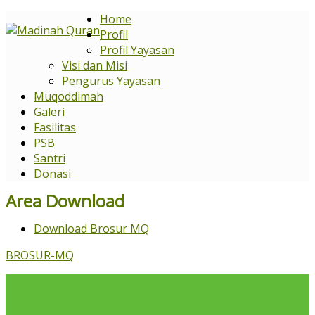
Home
Profil
Profil Yayasan
Visi dan Misi
Pengurus Yayasan
Muqoddimah
Galeri
Fasilitas
PSB
Santri
Donasi
Area Download
Download Brosur MQ
BROSUR-MQ