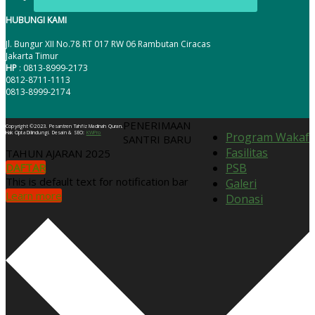
HUBUNGI KAMI
Jl. Bungur XII No.78 RT 017 RW 06 Rambutan Ciracas
Jakarta Timur
HP
: 0813-8999-2173
0812-8711-1113
0813-8999-2174
PENERIMAAN
Copyright ©2023. Pesantren Tahfiz Madinah Quran.
Hak Cipta Dilindungi. Desain & SEO:
KWPro
Program Wakaf
SANTRI BARU
Fasilitas
TAHUN AJARAN 2025
DAFTAR
PSB
This is default text for notification bar
Galeri
Learn more
Donasi