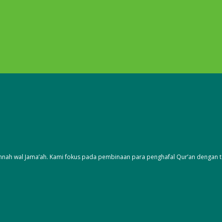
nnah wal Jama’ah. Kami fokus pada pembinaan para penghafal Qur’an dengan ta