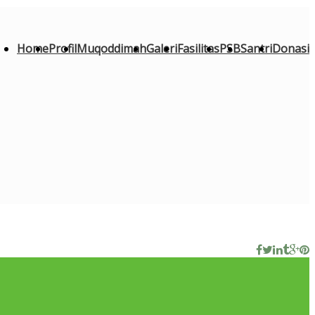
Home
Profil
Muqoddimah
Galeri
Fasilitas
PSB
Santri
Donasi