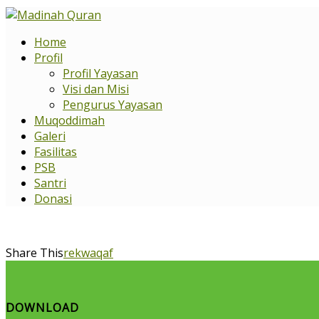
Home
Profil
Profil Yayasan
Visi dan Misi
Pengurus Yayasan
Muqoddimah
Galeri
Fasilitas
PSB
Santri
Donasi
Share This
rekwaqaf
DOWNLOAD