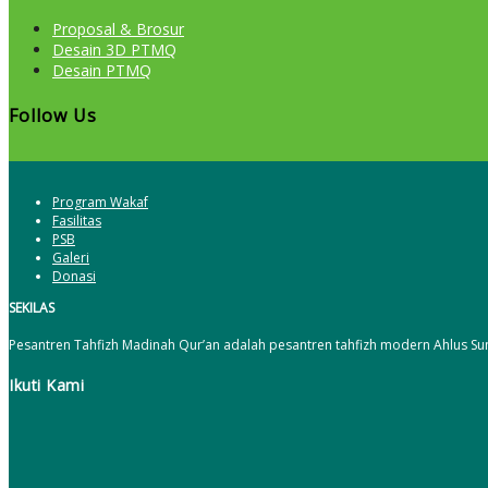
Proposal & Brosur
Desain 3D PTMQ
Desain PTMQ
Follow Us
Program Wakaf
Fasilitas
PSB
Galeri
Donasi
SEKILAS
Pesantren Tahfizh Madinah Qur’an adalah pesantren tahfizh modern Ahlus Su
Ikuti Kami