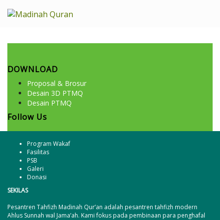
DOWNLOAD
Proposal & Brosur
Desain 3D PTMQ
Desain PTMQ
Follow Us
Program Wakaf
Fasilitas
PSB
Galeri
Donasi
SEKILAS
Pesantren Tahfizh Madinah Qur’an adalah pesantren tahfizh modern
Ahlus Sunnah wal Jama’ah. Kami fokus pada pembinaan para penghafal