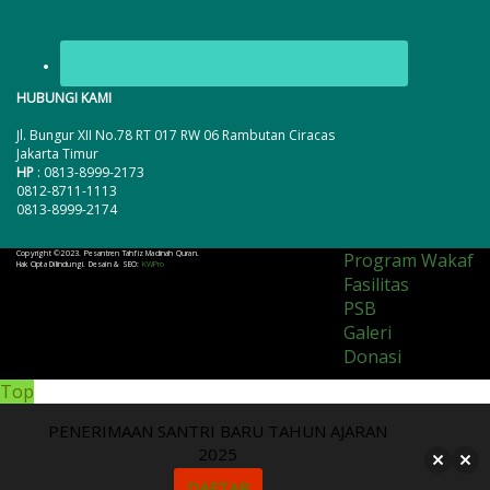
HUBUNGI KAMI
Jl. Bungur XII No.78 RT 017 RW 06 Rambutan Ciracas
Jakarta Timur
HP
: 0813-8999-2173
0812-8711-1113
0813-8999-2174
Copyright ©2023. Pesantren Tahfiz Madinah Quran.
Program Wakaf
Hak Cipta Dilindungi. Desain & SEO:
KWPro
Fasilitas
PSB
Galeri
Donasi
Top
PENERIMAAN SANTRI BARU TAHUN AJARAN
2025
DAFTAR